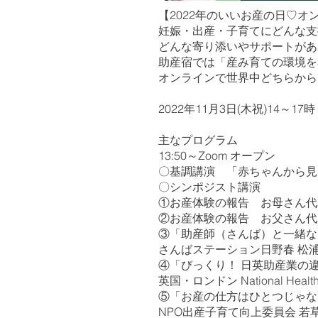
【2022年のいいお産の日♡
妊娠・出産・子育てにどんな支
どんな寄り添いやサポートがあ
助産宿では「産み育ての環境を
オンラインで世界中どちらから
2022年11月3日(木祝)14～
主なプログラム
13:50～Zoom オープン
〇基調講演 「赤ちゃんから見
〇シンポジスト講演
①お産体験の報告 お母さん代
②お産体験の報告 お父さん代
③「助産師（さんば）と一緒な
さんばステーション日野春 松浦
④「びっくり！ 日英助産業の
英国・ロンドン National He
⑤「お産の仕方はひとつじゃな
NPO出産子育て向上委員会 若