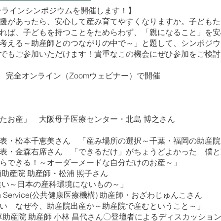
オンラインシンポジウムを開催します！】
援があったら、安心して産み育てやすくなりますか。子どもた
れば、子どもを持つことをためらわず、「親になること」を安
考える～助産師とのつながりの中で～」と題して、シンポジウ
でもご参加いただけます！貴重なこの機会にぜひ参加をご検討
17時 完全オンライン（Zoomウェビナー）で開催
たお産」 大阪母子医療センター・北島 博之さん
表・松本千恵美さん 「産み場所の選択～千葉・福岡の助産院
表・金森右席さん 「できるだけ」がちょうどよかった 僕と
らできる！～オーダーメードな自分だけのお産～」
助産院 助産師・松浦 照子さん
違い～日本の産科環境にないもの～」
alth Service(公共健康医療機構) 助産師・おざわじゅんこさん
い なぜ今、助産院出産か～助産院で産むということ～」
草助産院 助産師 小林 昌代さん〇登壇者によるディスカッシ