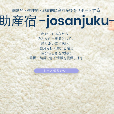
る
個別的・生理的・継続的に産前産後をサポートす
​助産宿 -josanjuku
わたしもあなたも、
みんなが当事者として、
頼りあい支えあい、
自分らしく輝ける
場と
自分らしさを大切に
選択・納得できる情報を提供します
もっと知りたい！