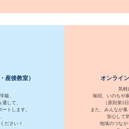
・産後教室）
オンライ
気軽
学級、
毎回、いのちや
を通して、
（原則第3日
ポートします。
また、みんなが集
、
安心して
用ください！
地域のつなが